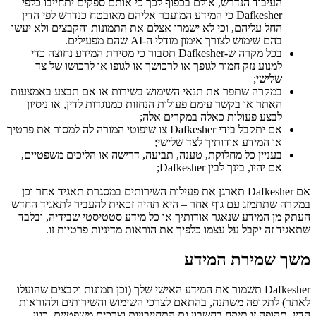
העיבוד הנדרש, אולם בכפוף לכך כי אותם ספקים יתחייבו כלפי
Dafkesher כי המידע המועבר אליהם מאובטח כנדרש לפי הדין
החל עליהם, וכי לא ישמרו אצלם את התמונות והקבצים ולא יעשו
בהם שימוש לצורך אימון מודלי ה-AI שהם מפעילים.
בכל מקרה ש-Dafkesher תסבור כי מסירת המידע נחוצה כדי
למנוע נזק חמור לגופך או לרכושך או לגופו או לרכושו של צד
שלישי;
במקרה שתפר את תנאי השימוש בשירות או אם תבצע באמצעות
האתר או בקשר עימם פעולות הנחזות כמנוגדות לדין, או ניסיון
לבצע פעולות כאלה במקרים אלה;
אם יתקבל בידי Dafkesher צו שיפוטי המורה לה למסור את פרטיך
או המידע אודותיך לצד שלישי;
בעניין כל מחלוקת, טענה, תביעה, דרישה או הליכים משפטיים,
אם יהיו, בינך לבין Dafkesher;
אם Dafkesher תארגן את פעילות השירותים במסגרת תאגיד אחר וכן
במקרה שתתמזג עם גוף אחר – היא תהיה זכאית להעביר לתאגיד החדש
העתק מן המידע שנאגר אודותיך או כל מידע סטטיסטי שבידיה, ובלבד
שתאגיד זה יקבל על עצמו כלפיך את הוראות מדיניות פרטיות זו.
משך שמירת המידע
Dafkesher תשמור את המידע האישי שלך (וכן תמונות וקבצים שהועלו
לאתר) לתקופה משתנה, בהתאם לצרכי השימוש והשירותים ולהוראות
הדין. תקופה זו תיקח בחשבון גם התחייבויות וצרכים משפטיים, כגון