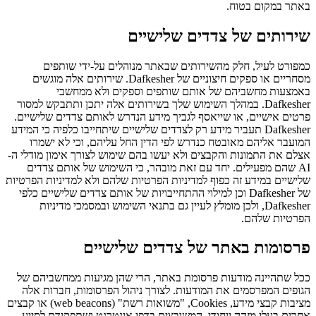
באתר במקום בטוח.
שירותים של צדדים שלישיים
כמפורט לעיל, חלק מהשירותים שבאתר מנוהלים על-ידי שותפים
מסחריים או ספקים חיצוניים של Dafkesher. שירותים אלה מוגשים
באמצעות מחשביהם של אותם שותפים וספקים ולא ממחשבי
Dafkesher. במהלך השימוש שלך בשירותים אלה יתכן ותתבקש למסור
פרטים אישיים, או שייאסף לגביך מידע הנדרש לאותם צדדים שלישיים.
Dafkesher תעביר מידע רק לצדדים שלישיים שיתחייבו כלפיה כי המידע
המועבר אליהם מאובטח כנדרש לפי הדין החל עליהם, וכי לא ישמרו
אצלם את התמונות והקבצים ולא יעשו בהם שימוש לצורך אימון מודלי ה-
AI שהם מפעילים. יחד עם זאת מובהר, כי השימוש של אותם צדדים
שלישיים במידע זה כפוף למדיניות הפרטיות שלהם ולא למדיניות הפרטיות
של Dafkesher וכן למילוי ההתחייבויות של אותם צדדים שלישיים כלפי
Dafkesher, ולכן מומלץ לעיין גם בתנאי השימוש ובמסמכי מדיניות
הפרטיות שלהם.
פרסומות באתר של צדדים שלישיים
ככל שתהיינה מודעות פרסומת באתר, הרי שהן מגיעות ממחשביהם של
הגופים המפרסמים את המודעות. לצורך ניהול הפרסומות, חברות אלה
מציבות קבצי מידע, Cookies, "משואות רשת" (web beacons) או קבצים
אחרים בעלי מזהה ייחודי, המשובצים בדפי אינטרנט ושתפקידם לסייע