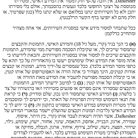
Dafkesher. אין חובה על-פי חוק למסור את המידע האישי, ומסירתו
מבוססת על רצונך החופשי בלבד ונעשית בהסכמתך, אולם בלי מסירתו
יתכן ולא כל השירותים ינתנו במלואם או שלא ינתנו כלל (כגון שפרטיך, או
חלק מהם לא יופיעו בדף הקשר הרלבנטי).
ככל שתבחר למסור מידע אישי במסגרת השירותים, אזי אתה מצהיר
ומתחייב כדלקמן:
(‏א)
כי הנך בגיר (קרי, מעל גיל 18) והמידע האישי, התמונות והקבצים
שתמסור שייכים לך, או שקיבלת הסכמה מפורשת ממי שהמידע, התמונות
והקבצים שייכים לו למסור אותו במסגרת השירותים, והבאת לידיעתו כי
אתה מוסר את המידע ואילו שימושים ייעשו בו (והאחריות על כך תהא על
כתפי מוסר המידע בלבד). ככל שנמסרים על-ידיך מידע, תמונות או קבצים
אודות קטינים, הינך מצהיר כי אתה הורה או האפוטרופוס של אותו קטין,
או כי קיבלת הסכמה מפורשת להעביר את המידע מאת ההורה או
האפוטרופוס של אותו קטין ;
(ב)
כי למיטב ידיעתך המידע, התמונות
והקבצים שמסרתי אינם מפרים או פוגעים בזכויותיו ו/או ברגשותיו של צד
ג' כלשהו;
(ג)
המידע האישי שתמסור הינו נכון, שלם ומדויק;
(ד)
כי קראת
את תנאי השימוש ומדיניות הפרטיות של האתר, וכי ידועים לך ומוסכמים
עליך מטרות השימוש במידע האישי כמפורט בתקנון זה;
(ה)
כי ידוע לך כי
המידע האישי (לרבות תמונות וקבצים שהועלו) יישמר במאגרי המידע של
Dafkesher, אשר תהיה רשאית לעבד אותו (קרי, בין היתר, איסוף,
שמירה, ארגון, הבנייה, אחסון, התאמה, שינוי, אחזור, ייעוץ, שימוש, גילוי,
שידור, הפצה, גישה, שילוב, צירוף, איחוד, ארגון, הגבלה, מחיקה או
השמדה) לצורכי מטרת השימוש במידע בלבד, ו/או להעבירו לצדדים