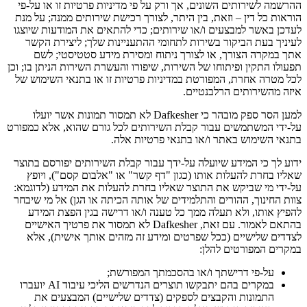
ההרשמה לשירותים השונים, אך ורק על פי מדיניות פרטיות זו או על-פי
הוראות כל דין – וזאת, בין היתר, לצורך רכישת שירותים ממנה; על מנת
לעדכן באשר למבצעים ו/או שירותים; כדי להתאים את המודעות שיוצגו
לעיניך בעת הביקור בשירות לתחומי ההתעניינות שלך; ליצירת הקשר
אתך במקרה הצורך, או לצורך ניתוח ומסירת מידע סטטיסטי; לשם
תפעולו התקין ופיתוחו של השירות, שיפורו והעשרת השירות הניתן בו; וכן
לכל מטרה אחרת, המפורטת במדיניות פרטיות זו או בתנאי השימוש של
איזה מהשירותים הרלבנטיים.
למען הסר ספק מובהר כי Dafkesher לא תמסור תמונות אשר יועלו
על-ידי המשתמשים עבור קבלת השירותים לכל גורם שהוא, אלא כמפורט
בתנאי השימוש באתר ו/או בתנאי פרטיות אלה.
ידוע לך כי המידע שיועלה על-ידך עבור קבלת השירותים יפורסם בתוצר
שאליו בחרת להעלות אותו (כגון "דף קשר" או "אלבום קסם"), ויופץ
על-ידי מי שביקש את התוצר שאליו בחרת להעלות את המידע (לדוגמא:
צוות החינוך, ההורים והתלמידים של אותה הכיתה או הגן) אל מי שיבחר
להפיץ אותו, ולא תעלה ממך כל טענה ו/או דרישה בגין הפצת המידע
בהתאם לאמור. עם זאת, Dafkesher לא תמסור את פרטיך האישיים
לצדדים שלישיים (ככל שפרטים ומידע זה מזהים אותך אישית), אלא
במקרים המפורטים להלן:
על-פי דרישתך ו/או בהסכמתך המפורשת;
במקרים בהם יתבקשו תוצרים הנדרשים הליכי עיבוד AI יועברו
התמונות והקבצים לספקים (צדדים שלישיים) המבצעים את