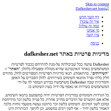
Skip to content
דף קשר חדש
איך זה עובד?
כמה זה עולה?
מי אנחנו
צרו קשר
כניסה
מדיניות פרטיות באתר dafkesher.net
Dafkesher עושה ככל שביכולתה על-מנת להתייחס בכבוד לפרטיות
המשתמשים באתר האינטרנט שהיא מנהלת ומפעילה (להלן: "
האתר
" ו-
"
השירותים
", בהתאמה). תנאי מדיניות הפרטיות המפורטים להלן, מהווים
חלק בלתי נפרד מתנאי השימוש בשירותים. להלן הסברים על האופן
והמדיניות שבה Dafkesher משתמשת במידע הנמסר לה על-ידי
המשתמשים בשירות או נאסף על-ידיה בעת השימוש בו.
כל הגדרות והמונחים במדיניות הפרטיות יהיה כמשמעם בתנאי השימוש,
אלא אם הקשרם של הדברים מחייב אחרת. כל פנייה בלשון זכר מתייחסת
כמובן לשני המינים. השימוש בלשון זכר בתקנון נעשה מטעמי נוחות בלבד.
האמור בלשון יחיד – אף לשון רבים במשמע, וכן להיפך. הכותרות הינן