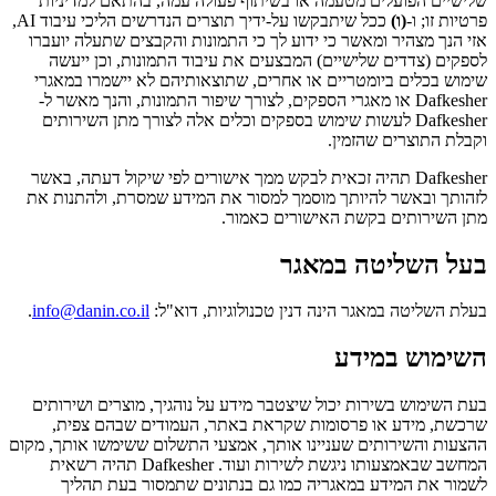
שלישיים הפועלים מטעמה או בשיתוף פעולה עמה, בהתאם למדיניות
פרטיות זו; ו-
(ו)
ככל שיתבקשו על-ידיך תוצרים הנדרשים הליכי עיבוד AI,
אזי הנך מצהיר ומאשר כי ידוע לך כי התמונות והקבצים שתעלה יועברו
לספקים (צדדים שלישיים) המבצעים את עיבוד התמונות, וכן ייעשה
שימוש בכלים ביומטריים או אחרים, שתוצאותיהם לא יישמרו במאגרי
Dafkesher או מאגרי הספקים, לצורך שיפור התמונות, והנך מאשר ל-
Dafkesher לעשות שימוש בספקים וכלים אלה לצורך מתן השירותים
וקבלת התוצרים שהזמין.
Dafkesher תהיה זכאית לבקש ממך אישורים לפי שיקול דעתה, באשר
לזהותך ובאשר להיותך מוסמך למסור את המידע שמסרת, ולהתנות את
מתן השירותים בקשת האישורים כאמור.
בעל השליטה במאגר
בעלת השליטה במאגר הינה דנין טכנולוגיות, דוא"ל:
info@danin.co.il
.
השימוש במידע
בעת השימוש בשירות יכול שיצטבר מידע על נוהגיך, מוצרים ושירותים
שרכשת, מידע או פרסומות שקראת באתר, העמודים שבהם צפית,
ההצעות והשירותים שעניינו אותך, אמצעי התשלום ששימשו אותך, מקום
המחשב שבאמצעותו ניגשת לשירות ועוד. Dafkesher תהיה רשאית
לשמור את המידע במאגריה כמו גם בנתונים שתמסור בעת תהליך