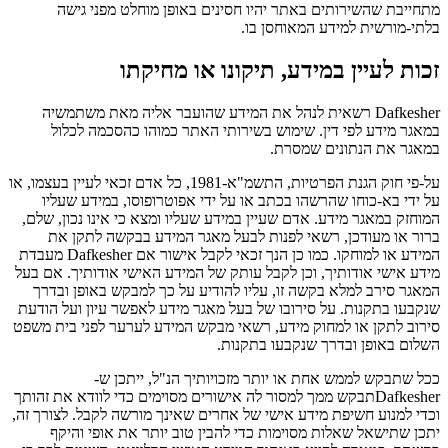
מתחייבת שהשירותים באתר יהיו חסינים באופן מוחלט מפני גישה
בלתי-מורשית למידע המאוחסן בו.
זכות לעיין במידע, תיקונו או מחיקתו
Dafkesher רשאית לנהל את המידע שהועבר אליה מאת משתמשיה
במאגר מידע לפי דין. שימוש בשירותי האתר כמוהו כהסכמה לכלול
במאגר את הנתונים שמסרת.
על-פי חוק הגנת הפרטיות, התשמ"א-1981, כל אדם זכאי לעיין בעצמו, או
על ידי בא-כוחו שהרשהו בכתב או על ידי אפוטרופוסו, במידע שעליו
המוחזק במאגר מידע. אדם שעיין במידע שעליו ומצא כי אינו נכון, שלם,
ברור או מעודכן, רשאי לפנות לבעל מאגר המידע בבקשה לתקן את
המידע או למוחקו. כמו כן הנך זכאי לקבל אישור אם Dafkesher מעבדת
מידע אישי אודותיך, וכן לקבל עותק של המידע האישי אודותיך. אם בעל
המאגר סירב למלא בקשה זו, עליו להודיע על כך למבקש באופן ובדרך
שנקבעו בתקנות. על סירובו של בעל מאגר מידע לאפשר עיון ועל הודעת
סירוב לתקן או למחוק מידע, רשאי מבקש המידע לערער לפני בית משפט
השלום באופן ובדרך שנקבעו בתקנות.
ככל שתבקש לממש אחת או יותר מזכויותיך הנ"ל, ייתכן ש-
Dafkesherתבקש ממך למסור לה אישורים מסוימים כדי לוודא את זהותך
וכדי למנוע חשיפת מידע אישי של אחרים שאינך מורשה לקבל. לצורך זה,
יתכן שתישאל שאלות מסוימות כדי להבין טוב יותר את אופי והיקף