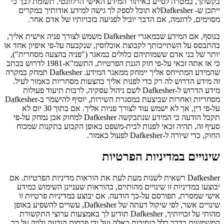
בקשתך, במטרה לסייע באיתור המידע האישי הרלוונטי. תשומת לבך כי
ייתכן ש- Dafkesherלא תוכל לספק לך גישה למידע אודותיך במקרים
מסוימים, לדוגמה, אם הדבר יוביל לפגיעה בזכויותיו של אדם אחר.
בנוסף, אם המידע שבמאגרי Dafkesher משמש לצורך פניה אישית אליך,
בהתבסס על השתייכותך לקבוצת אוכלוסין, שנקבעה על-פי איפיון אחד או
יותר של בני אדם ששמותיהם כלולים במאגר ("פניה בהצעה מסחרית"),
כי אז אתה זכאי על-פי חוק הגנת הפרטיות, התשמ"א-1981 לדרוש בכתב
שהמידע המתייחס אליך יימחק ממאגר המידע. Dafkesher תמחק במקרה
זה מידע הדרוש לה רק כדי לפנות אליך בהצעות מסחריות כאמור לעיל.
מידע הדרוש ל-Dafkesher לשם ניהול עסקיה, לרבות תיעוד פעולות
מסחריות ואחרות שביצעת במסגרת השירות, יוסיף להישמר ב-Dafkesher
על-פי דין, אך לא ישמש עוד לצורך פניות אליך. אם בתוך 30 יום לא
תקבל הודעה כי המידע שנתבקשה Dafkesher למחוק אכן נמחק על-פי
סעיף זה, תהיה זכאי לפנות לבית-משפט באופן הקבוע בתקנות שמכוח
החוק, כדי שיורה ל-Dafkesher לפעול כאמור.
שינויים במדיניות הפרטיות
Dafkesher רשאית לשנות מעת לעת את הוראות מדיניות הפרטיות. אם
יבוצעו במדיניות זו שינויים מהותיים, בהוראות שעניינן השימוש במידע
אישי שמסרת, תפורסם על-כך הודעה. אם יבוצע במדיניות פרטיות זו
שינויים אשר, לפי שיקול דעתה של Dafkesher, עשויים להשפיע באופן
מהותי על זכויותיך, Dafkesher תודיע לך באמצעות ערוצי התקשורת
המשמשים בדרך כלל בנסיבות כאלה ועל ידי פרסום הודעה גלויה על כך