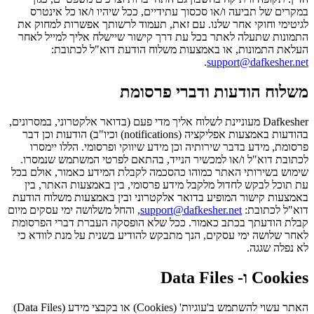
במקרים של תביעה ו/או סכסוך עתידיים, ככל שיהיו ו/או כל אינטרס
לגיטימי וחוקי אחר שלנו. עם זאת, תעמוד לרשותך אפשרות למחוק את
התמונות שתעלה לאתר בכל עת דרך קישור שיישלח אליך למייל לאחר
העלאת התמונות, או באמצעות משלוח הודעת דוא"ל לכתובת:
.
support@dafkesher.net
משלוח הודעות ודברי פרסומת
Dafkesher מעוניינת לשלוח אליך מדי פעם (בדואר אלקטרוני, במסרונים,
בהודעות באמצעות אפליקציה (notifications) וכיו"ב) הודעות וכן דבר
פרסומת, מידע בדבר שירותיה וכן מידע שיווקי ופרסומי. הללו יימסרו
לכתובת דוא"ל ו/או למכשיר הנייד, בהתאם לפרטי המשתמש שנמסרו.
שימוש בשירותי האתר כמוהו כהסכמה לקבלת המידע כאמור, אולם בכל
עת תוכל לבקש לחדול מלקבל מידע פרסומי, בין באמצעות האתר, בין
באמצעות קישור המופיע בדואר אלקטרוני ובין באמצעות משלוח הודעת
דוא"ל לכתובת:
support@dafkesher.net
, והחל משלושה ימי עסקים מיום
קבלת הודעתך בכתב כאמור. ככל שלא הופסקה העברת דברי הפרסומת
לאחר שלושה ימי עסקים, הנך מתבקש להודיע בשנית על מנת לוודא כי
לא נפלה שגגה.
Cookies
ו-
Data Files
האתר עשוי להשתמש ב'עוגיות' (Cookies) או בקבצי מידע (Data Files)