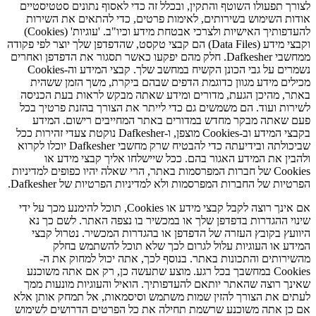
לצורך תפעולו השוטף והתקין, ובכלל זה כדי לאסוף נתונים סטטיסטיים
אודות השימוש בשירותים, לאימות פרטים, כדי להתאים את השירות
להעדפותיך האישיות ולצרכי אבטחת מידע וכיו"ב. 'עוגיות' (Cookies)
וקבצי מידע (Data Files) הם קבצי טקסט, שהדפדפן שלך יוצר לפי פקודה
ממחשבי Dafkesher. חלק מהם יפקעו כאשר תסגור את הדפדפן ואחרים
נשמרים על גבי הכונן הקשיח במחשב שלך. קבצי המידע וה-Cookies
מכילים מידע מגוון כדוגמת הדפים שבהם ביקרת, משך הזמן ששהית
באתר, מהיכן הגעת, מדורים ומידע שאתה מבקש לראות בעת הכניסה
לשירות ועוד. הם משמשים גם כדי לייתר את הצורך בהזנת פרטיך בכל
פעם שאתה מבקר מחדש במדורים באתר המחייבים רישום. המידע
בקבצי המידע וב-Cookies מוצפן, ו-Dafkesher נוקטת צעדי זהירות ככל
שביכולתה ובידיעתה כדי להבטיח שרק מחשבי Dafkesher יוכלו לקרוא
ולהבין את המידע האגור בהם. ככל שיישלחו אליך קבצי מידע או
Cookies של חברות המפרסמות באתר, הרי שאלה יהיו כפופים למדיניות
הפרטיות של החברות המפרסמות ולא למדיניות הפרטיות של Dafkesher.
אם אינך רוצה לקבל קבצי מידע או Cookies, תוכל להימנע מכך על ידי
שינוי ההגדרות בדפדפן שלך או במכשיר בו נצפה האתר. לשם כך נא
היוועץ בקובץ העזרה של הדפדפן או בהגדרות המכשיר. נטרול קבצי
המידע או העוגיות עלול לגרום לכך שלא תוכל להשתמש בחלק
מהשירותים והתכונות באתר. בנוסף לכך, אתה יכול למחוק את ה-
Cookies במחשבך בכל רגע. מוצע שתעשה כן, רק אם אתה משוכנע
שאינך רוצה שהאתר יותאם להעדפותיך. הואיל והעוגיות מונעות ממך
לעתים את הצורך להזין שמות משתמש וסיסמאות, אל תמחק אותן אלא
אם כן אתה משוכנע שרשמת תחילה את כל הפרטים הדרושים לשימוש