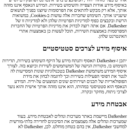
באיסוף מידע אודות הצפייה והשימוש בשירות. המידע הנאסף איננו מזהה
אותך, אלא רק מבקש להתאים את הפרסומות שיוצגו בפניך לנושאים
שיעניינו אותך. השימוש שחברות אלה עושות ב-Cookies, במשואות
הרשת ובקבצים כפוף למדיניות הפרטיות שלהן ולא למדיניות זו של
Dafkesher. אם אתה רוצה לבדוק את מדיניות הפרטיות של החברות
המפרסמות באמצעות השירות, תוכל לעשות כן באמצעות אתרי
האינטרנט שלהן.
איסוף מידע לצרכים סטטיסטיים
יתכן ו-Dafkesher תאסוף ותנתח מידע על היקף השימוש בשירות, תדירות
השימוש בו, מקורות הגישה של המשתמשים לשירות וכיוצא בזה. לצורך
איסוף המידע משתמשת Dafkesher בטכנולוגיות שונות המסייעות לה
לנטר את דפוסי הפעילות בשירות וכך לדוגמה לבחון את מידת
הפופולאריות של תכנים ושירותים שונים המוצעים על-ידיה. המידע
הנאסף הוא סטטיסטי במהותו, הוא איננו מזהה אותך אישית והוא נועד
לצרכי ניתוח, מחקר ובקרה.
אבטחת מידע
Dafkesher מיישמת באתר מערכות ונהלים לאבטחת מידע. בעוד
שמערכות ונהלים אלה מצמצמים את הסיכונים לחדירה בלתי-מורשית
למחשבי Dafkesher, אין בהם בטחון מוחלט. לכן, Dafkesher לא