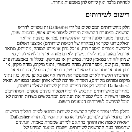
לנוחיות בלבד ואין לייחס להן משמעות אחרת.
רישום לשירותים
חלק מהשירותים המסופקים על-ידי Dafkesher זה עשויים לדרוש
הרשמה. במסגרת ההרשמה תידרש למסור
מידע אישי
, כדוגמת שמך,
כתובתך, מספר טלפון ודרכי ההתקשרות עמך או כתובת הדואר
האלקטרוני שלך או (במקרה של רכישת שירותים) אמצעי תשלום
לרכישת מוצרים ומספר ת"ז, או כל נתון או מידע המזהה, מתייחס, מתאר
או יכול באופן סביר להיות משויך לאדם מזוהה או ניתן לזיהוי (קרי, מי
שניתן לזהותו במאמץ סביר, במישרין או בעקיפין, ובכלל זה באמצעות פרט
מזהה, כגון שם, מספר זהות, מזהה ביומטרי, נתוני מיקום, מזהה מקוון, או
נתון אחד או יותר הנוגע למצבו הפיזי, הבריאותי, הכלכלי, החברתי או
התרבותי הקשור לאדם ומאפשר את זיהויו אף אם באופן עקיף, כגון נתוני
מיקום ומזהים מקוונים). השדות שחובה למלא אותן יסומנו במפורש. הואיל
ו-Dafkesher תבקש רק את המידע הנחוץ לשירות שאליו נרשמת,
באחדים מהשירותים תתבקש להוסיף ולמסור נתונים נוספים, המתחייבים
מאופי השירות. מבלי למסור את הנתונים המתבקשים בשדות החובה לא
תוכל להירשם לשירותים הטעונים רישום.
כחלק בלתי נפרד מהליך ההרשמה לשירות וכתנאי לסיום תהליך הרישום
(וכן כתנאי לעיון, לעדכון, לשינוי או מחיקת המידע), תהיה Dafkesher
רשאית לאמת את זהותך בהתאם למידע שמסרת כאמור. הנתונים
שתמסור בעת ההרשמה לשירותים, יישמרו במאגר המידע של